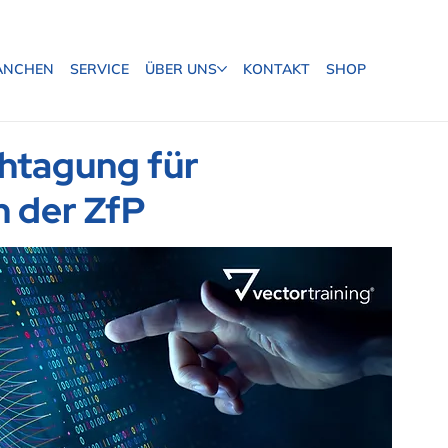
ANCHEN
SERVICE
ÜBER UNS
KONTAKT
SHOP
chtagung für
in der ZfP