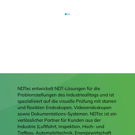
Bringen Sie Ihre Bediensoftware auf
NDTec entwickelt NDT-Lösungen für die
den neuesten Stand!
Problemstellungen des Industriealltags und ist
spezialisiert auf die visuelle Prüfung mit starren
und flexiblen Endoskopen, Videoendoskopen
sowie Dokumentations-Systemen. NDTec ist ein
verlässlicher Partner für Kunden aus der
Industrie (Luftfahrt, Inspektion, Hoch- und
Tiefbau, Automobiltechnik, Energiewirtschaft